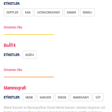
ETİKETLER:
DOPPLER
KAN
ULTRASONOGRAFI
DAMAR
RENKLI
.
Devamını Oku
BoÅŸ4
ETİKETLER:
BOÅŸ4
.
Devamını Oku
Mammografi
ETİKETLER:
MEME
KANSERI
ERKEN
MAMOGRAFI
SÜT
Meme Kanseri ve Mamografinin Önemi Meme kanseri, memeyi oluşturan süt