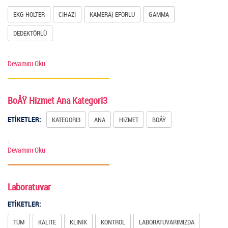
EKG HOLTER
CIHAZI
KAMERA) EFORLU
GAMMA
DEDEKTÖRLÜ
.
Devamını Oku
BoÅŸ Hizmet Ana Kategori3
ETİKETLER:
KATEGORI3
ANA
HIZMET
BOÅŸ
.
Devamını Oku
Laboratuvar
ETİKETLER:
TÜM
KALITE
KLINIK
KONTROL
LABORATUVARIMIZDA