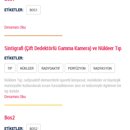
ETİKETLER:
BOS1
.
Devamını Oku
Sintigrafi (Çift Dedektörlü Gamma Kamera) ve Nükleer Tıp
ETİKETLER:
TIP
NÜKLEER
RADYOAKTIF
PERFÜZYON
RADYASYON
Nükleer Tıp; radyoaktif elementlerle işaretli kimyasal, moleküler ve biyolojik
materyaller kullanılarak insan hastalıklarının tanı ve tedavisiyle ilgilenen bir
tıp dalıdır.
Devamını Oku
Bos2
ETİKETLER:
BOS2