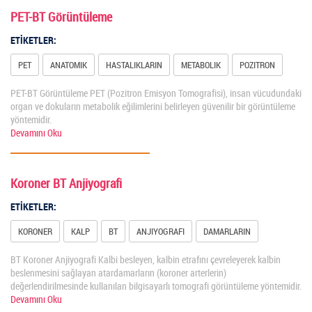
PET-BT Görüntüleme
ETİKETLER:
PET
ANATOMIK
HASTALIKLARIN
METABOLIK
POZITRON
PET-BT Görüntüleme PET (Pozitron Emisyon Tomografisi), insan vücudundaki
organ ve dokuların metabolik eğilimlerini belirleyen güvenilir bir görüntüleme
yöntemidir.
Devamını Oku
Koroner BT Anjiyografi
ETİKETLER:
KORONER
KALP
BT
ANJIYOGRAFI
DAMARLARIN
BT Koroner Anjiyografi Kalbi besleyen, kalbin etrafını çevreleyerek kalbin
beslenmesini sağlayan atardamarların (koroner arterlerin)
değerlendirilmesinde kullanılan bilgisayarlı tomografi görüntüleme yöntemidir.
Devamını Oku