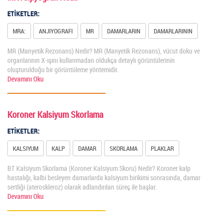
ETİKETLER:
MRA:
ANJIYOGRAFI
MR
DAMARLARIN
DAMARLARININ
MR (Manyetik Rezonans) Nedir? MR (Manyetik Rezonans), vücut doku ve
organlarının X-ışını kullanmadan oldukça detaylı görüntülerinin
oluşturulduğu bir görüntüleme yöntemidir.
Devamını Oku
Koroner Kalsiyum Skorlama
ETİKETLER:
KALSIYUM
KALP
DAMAR
SKORLAMA
PLAKLAR
BT Kalsiyum Skorlama (Koroner Kalsiyum Skoru) Nedir? Koroner kalp
hastalığı, kalbi besleyen damarlarda kalsiyum birikimi sonrasında, damar
sertliği (ateroskleroz) olarak adlandırılan süreç ile başlar.
Devamını Oku