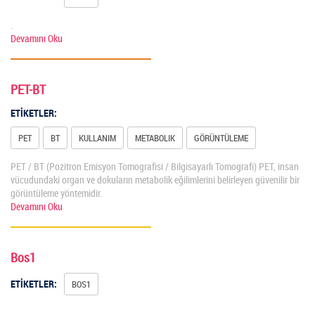
.
Devamını Oku
PET-BT
ETİKETLER:
PET
BT
KULLANIM
METABOLIK
GÖRÜNTÜLEME
PET / BT (Pozitron Emisyon Tomografisi / Bilgisayarlı Tomografi) PET, insan
vücudundaki organ ve dokuların metabolik eğilimlerini belirleyen güvenilir bir
görüntüleme yöntemidir.
Devamını Oku
Bos1
ETİKETLER:
BOS1
.