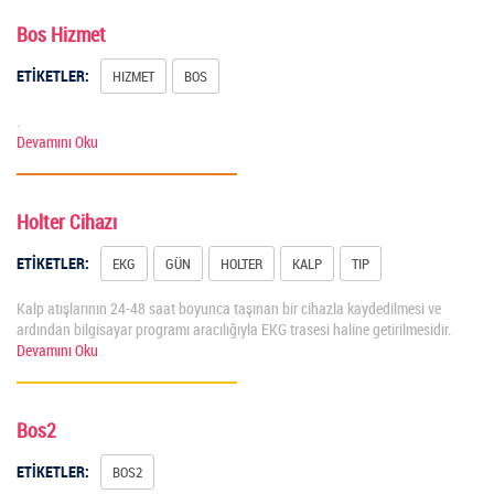
Bos Hizmet
ETİKETLER:
HIZMET
BOS
.
Devamını Oku
Holter Cihazı
ETİKETLER:
EKG
GÜN
HOLTER
KALP
TIP
Kalp atışlarının 24-48 saat boyunca taşınan bir cihazla kaydedilmesi ve
ardından bilgisayar programı aracılığıyla EKG trasesi haline getirilmesidir.
Devamını Oku
Bos2
ETİKETLER:
BOS2