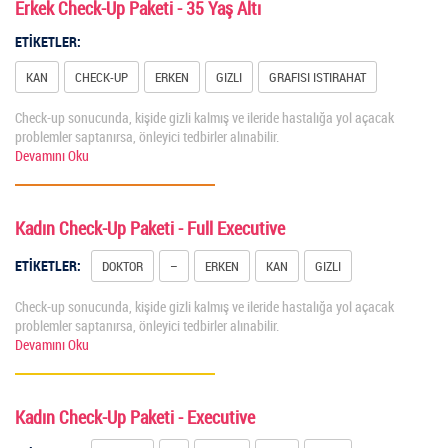
Erkek Check-Up Paketi - 35 Yaş Altı
ETİKETLER:
KAN
CHECK-UP
ERKEN
GIZLI
GRAFISI ISTIRAHAT
Check-up sonucunda, kişide gizli kalmış ve ileride hastalığa yol açacak
problemler saptanırsa, önleyici tedbirler alınabilir.
Devamını Oku
Kadın Check-Up Paketi - Full Executive
ETİKETLER:
DOKTOR
–
ERKEN
KAN
GIZLI
Check-up sonucunda, kişide gizli kalmış ve ileride hastalığa yol açacak
problemler saptanırsa, önleyici tedbirler alınabilir.
Devamını Oku
Kadın Check-Up Paketi - Executive