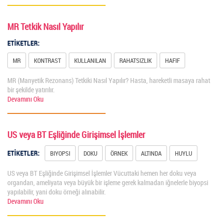
MR Tetkik Nasıl Yapılır
ETİKETLER:
MR
KONTRAST
KULLANILAN
RAHATSIZLIK
HAFIF
MR (Manyetik Rezonans) Tetkiki Nasıl Yapılır? Hasta, hareketli masaya rahat
bir şekilde yatırılır.
Devamını Oku
US veya BT Eşliğinde Girişimsel İşlemler
ETİKETLER:
BIYOPSI
DOKU
ÖRNEK
ALTINDA
HUYLU
US veya BT Eşliğinde Girişimsel İşlemler Vücuttaki hemen her doku veya
organdan, ameliyata veya büyük bir işleme gerek kalmadan iğnelerle biyopsi
yapılabilir, yani doku örneği alınabilir.
Devamını Oku