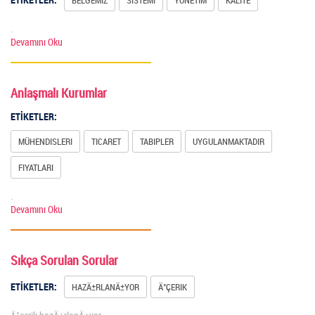
.
Devamını Oku
Anlaşmalı Kurumlar
ETİKETLER:
MÜHENDISLERI
TICARET
TABIPLER
UYGULANMAKTADIR
FIYATLARI
.
Devamını Oku
Sıkça Sorulan Sorular
ETİKETLER:
HAZÄ±RLANÄ±YOR
Ä°ÇERIK