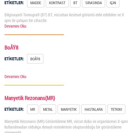
ETİKETLER:
MADDE
KONTRAST
BT
SIRASINDA
IÇIN
Bilgisayarlı Tomografi (BT) BT, vücuttan kesitsel görüntü elde edebilen ve X
ışını ile çalışan bir cihazdır.
Devamını Oku
BoÅŸ8
ETİKETLER:
BOÅŸ8
.
Devamını Oku
Manyetik Rezonans(MR)
ETİKETLER:
MR
METAL
MANYETIK
HASTALARA
TETKIKI
Manyetik Rezonans (MR) Görüntüleme MR, vücut doku ve organlarının X-ışını
kullanılmadan oldukça detaylı resimlerinin oluşturulduğu bir görüntüleme
yöntemidir.