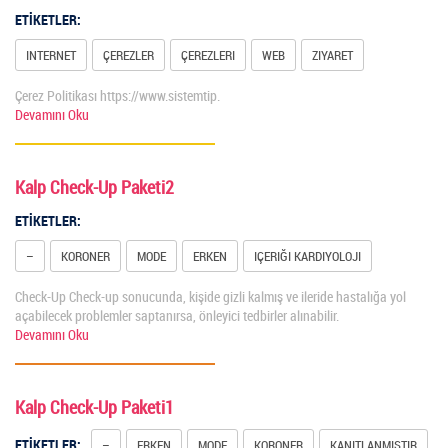
ETİKETLER:
INTERNET
ÇEREZLER
ÇEREZLERI
WEB
ZIYARET
Çerez Politikası https://www.sistemtip.
Devamını Oku
Kalp Check-Up Paketi2
ETİKETLER:
–
KORONER
MODE
ERKEN
IÇERIĞI KARDIYOLOJI
Check-Up Check-up sonucunda, kişide gizli kalmış ve ileride hastalığa yol
açabilecek problemler saptanırsa, önleyici tedbirler alınabilir.
Devamını Oku
Kalp Check-Up Paketi1
ETİKETLER:
–
ERKEN
MODE
KORONER
KANITLANMIŞTIR