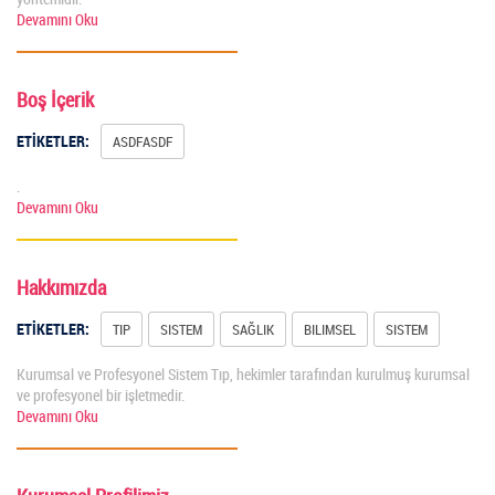
Devamını Oku
Boş İçerik
ETİKETLER:
ASDFASDF
.
Devamını Oku
Hakkımızda
ETİKETLER:
TIP
SISTEM
SAĞLIK
BILIMSEL
SISTEM
Kurumsal ve Profesyonel Sistem Tıp, hekimler tarafından kurulmuş kurumsal
ve profesyonel bir işletmedir.
Devamını Oku