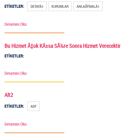
ETİKETLER:
DETAYÄ±
KURUMLAR
ANLAÅŸMALÄ±
.
Devamını Oku
Bu Hizmet Ã‡ok KÄ±sa SÃ¼re Sonra Hizmet Verecektir
ETİKETLER:
.
Devamını Oku
Alt2
ETİKETLER:
ADF
.
Devamını Oku