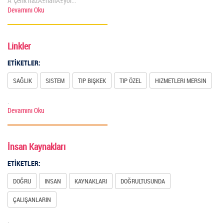
Ä°çerik hazÄ±rlanÄ±yor...
Devamını Oku
Linkler
ETİKETLER:
SAĞLIK
SISTEM
TIP BIŞKEK
TIP ÖZEL
HIZMETLERI MERSIN
.
Devamını Oku
İnsan Kaynakları
ETİKETLER:
DOĞRU
INSAN
KAYNAKLARI
DOĞRULTUSUNDA
ÇALIŞANLARIN
.