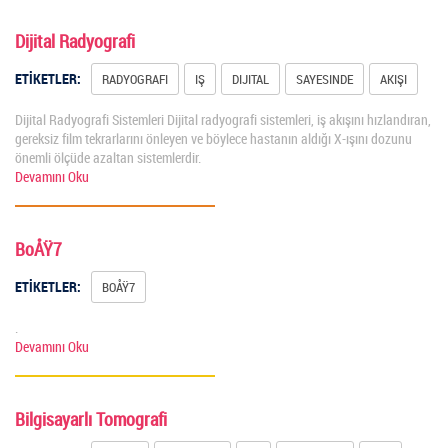
Dijital Radyografi
ETİKETLER:
RADYOGRAFI
IŞ
DIJITAL
SAYESINDE
AKIŞI
Dijital Radyografi Sistemleri Dijital radyografi sistemleri, iş akışını hızlandıran,
gereksiz film tekrarlarını önleyen ve böylece hastanın aldığı X-ışını dozunu
önemli ölçüde azaltan sistemlerdir.
Devamını Oku
BoÅŸ7
ETİKETLER:
BOÅŸ7
.
Devamını Oku
Bilgisayarlı Tomografi