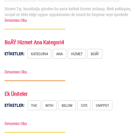
Sistem Tıp, kurulduğu günden bu yana kaliteli hizmet anlayışı, ilkeli yaklaşımı,
sosyal ve tıbbi etiğe uygun uygulamaları ile tutarlı bir büyüme seyri içindedir.
Devamını Oku
BoÅŸ Hizmet Ana Kategori4
ETİKETLER:
KATEGORI4
ANA
HIZMET
BOÅŸ
.
Devamını Oku
Ek Üniteler
ETİKETLER:
THE
WITH
BELOW
SITE
SNIPPET
.
Devamını Oku