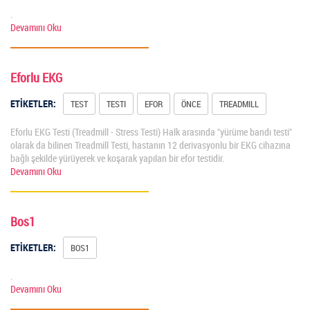
.
Devamını Oku
Eforlu EKG
ETİKETLER:
TEST
TESTI
EFOR
ÖNCE
TREADMILL
Eforlu EKG Testi (Treadmill - Stress Testi) Halk arasında "yürüme bandı testi"
olarak da bilinen Treadmill Testi, hastanın 12 derivasyonlu bir EKG cihazına
bağlı şekilde yürüyerek ve koşarak yapılan bir efor testidir.
Devamını Oku
Bos1
ETİKETLER:
BOS1
.
Devamını Oku