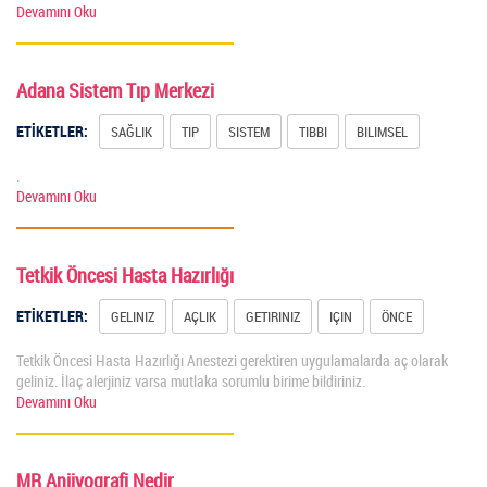
Devamını Oku
Adana Sistem Tıp Merkezi
ETİKETLER:
SAĞLIK
TIP
SISTEM
TIBBI
BILIMSEL
.
Devamını Oku
Tetkik Öncesi Hasta Hazırlığı
ETİKETLER:
GELINIZ
AÇLIK
GETIRINIZ
IÇIN
ÖNCE
Tetkik Öncesi Hasta Hazırlığı Anestezi gerektiren uygulamalarda aç olarak
geliniz. İlaç alerjiniz varsa mutlaka sorumlu birime bildiriniz.
Devamını Oku
MR Anjiyografi Nedir