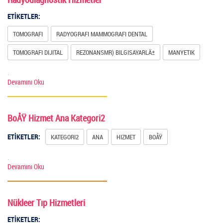
ETİKETLER:
TOMOGRAFI
RADYOGRAFI MAMMOGRAFI DENTAL
TOMOGRAFI DIJITAL
REZONANSMR) BILGISAYARLÄ±
MANYETIK
.
Devamını Oku
BoÅŸ Hizmet Ana Kategori2
ETİKETLER:
KATEGORI2
ANA
HIZMET
BOÅŸ
.
Devamını Oku
Nükleer Tıp Hizmetleri
ETİKETLER: