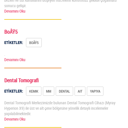
bezleri ve süt kanallarını döşeyen hücrelerin kontrolsüz şekilde çoğalması
sonucu gelişir.
Devamını Oku
BoÅŸ5
ETİKETLER:
BOÅŸ5
.
Devamını Oku
Dental Tomografi
ETİKETLER:
KEMIK
MM
DENTAL
AIT
YAPIYA
Dental Tomografi Merkezimizde bulunan Dental Tomografi Cihazı (Myray
Hyperion X9) ile üst ve alt çene bölgesine yönelik detaylı incelemeler
yapılabilmektedir.
Devamını Oku