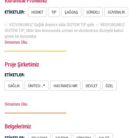
Kurumsal Profilimiz
ETİKETLER:
HIZMET
TIP
ÇAĞDAŞ
SÜREKLI
GÜVENILIR
✅ VİZYONUMUZ Sağlık deyince akla SİSTEM TIP gelir. ✅ MİSYONUMUZ
SİSTEM TIP; tıbbi tanı konusunda uzman ve uluslararası düzeyde kabul
gören bir kurumdur.
Devamını Oku
Proje Şirketimiz
ETİKETLER:
SAĞLIK
ÜNITESI 📍
HASTANESI MR
DEVLET
ÖZEL
.
Devamını Oku
Belgelerimiz
ETİKETLER:
BELGEMIZ
SISTEMI
YÖNETIM
KALITE