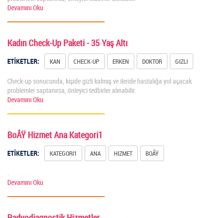
Devamını Oku
Kadın Check-Up Paketi - 35 Yaş Altı
ETİKETLER:
KAN
CHECK-UP
ERKEN
DOKTOR
GIZLI
Check-up sonucunda, kişide gizli kalmış ve ileride hastalığa yol açacak
problemler saptanırsa, önleyici tedbirler alınabilir.
Devamını Oku
BoÅŸ Hizmet Ana Kategori1
ETİKETLER:
KATEGORI1
ANA
HIZMET
BOÅŸ
.
Devamını Oku
Radyodiagnostik Hizmetler